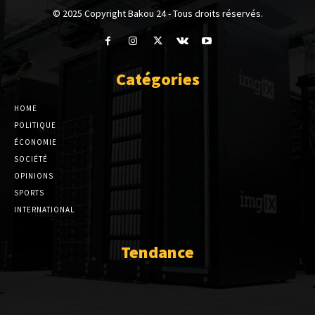
© 2025 Copyright Bakou 24 - Tous droits réservés.
Catégories
HOME
POLITIQUE
ÉCONOMIE
SOCIÉTÉ
OPINIONS
SPORTS
INTERNATIONAL
Tendance