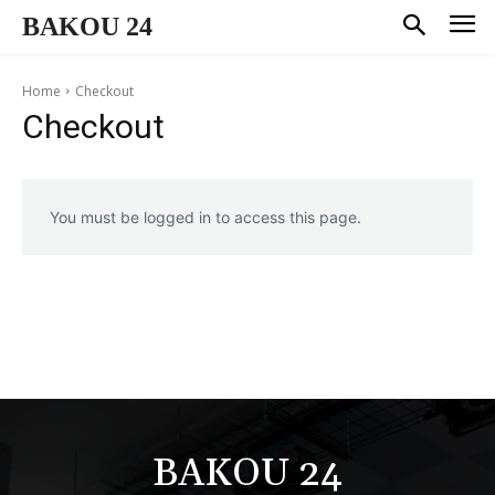
BAKOU 24
Home
Checkout
Checkout
You must be logged in to access this page.
BAKOU 24