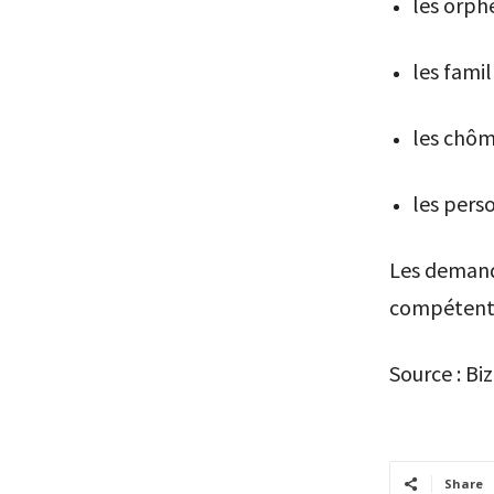
les orph
les famil
les chôm
les pers
Les demande
compétent
Source : Bi
Share