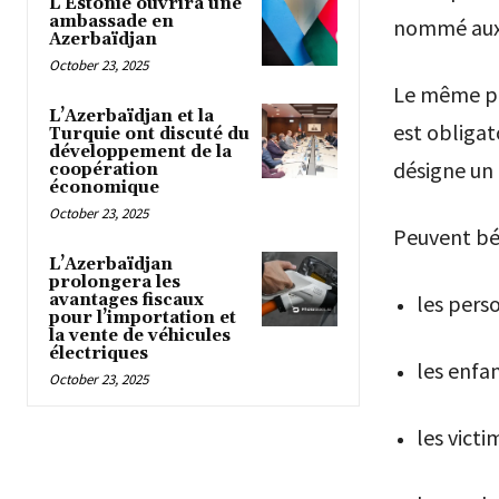
L’Estonie ouvrira une
ambassade en
nommé aux f
Azerbaïdjan
October 23, 2025
Le même pri
L’Azerbaïdjan et la
est obligat
Turquie ont discuté du
développement de la
désigne un 
coopération
économique
October 23, 2025
Peuvent bé
L’Azerbaïdjan
prolongera les
avantages fiscaux
les pers
pour l’importation et
la vente de véhicules
électriques
les enfa
October 23, 2025
les vict