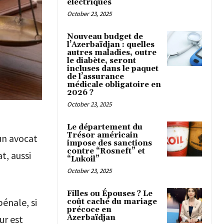
électriques
October 23, 2025
Nouveau budget de
l’Azerbaïdjan : quelles
autres maladies, outre
le diabète, seront
incluses dans le paquet
de l’assurance
médicale obligatoire en
2026 ?
October 23, 2025
Le département du
Trésor américain
un avocat
impose des sanctions
contre “Rosneft” et
t, aussi
“Lukoil”
October 23, 2025
Filles ou Épouses ? Le
énale, si
coût caché du mariage
précoce en
Azerbaïdjan
ur est