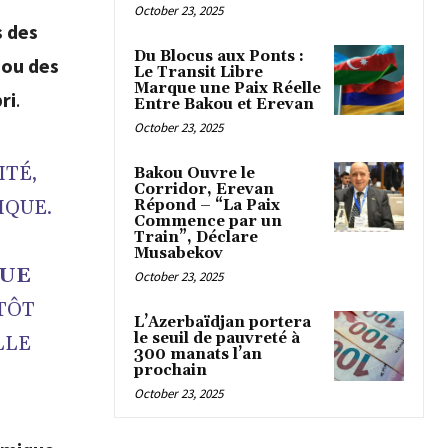
October 23, 2025
s des
Du Blocus aux Ponts :
 ou des
Le Transit Libre
Marque une Paix Réelle
ri
.
Entre Bakou et Erevan
October 23, 2025
ITÉ,
Bakou Ouvre le
Corridor, Erevan
IQUE.
Répond – “La Paix
Commence par un
Train”, Déclare
Musabekov
QUE
October 23, 2025
TÔT
L’Azerbaïdjan portera
le seuil de pauvreté à
LLE
300 manats l’an
prochain
October 23, 2025