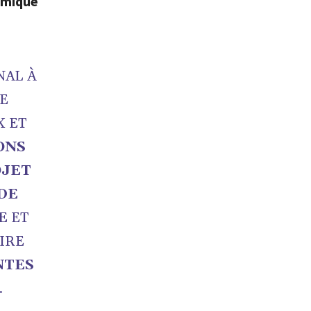
amique
NAL À
RE
X ET
ONS
OJET
 DE
E
ET
UIRE
NTES
.