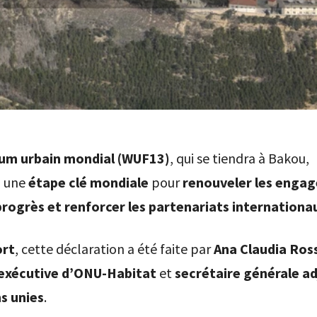
um urbain mondial (WUF13)
, qui se tiendra à Bakou,
a une
étape clé mondiale
pour
renouveler les enga
 progrès et renforcer les partenariats internationa
rt
, cette déclaration a été faite par
Ana Claudia Ros
 exécutive d’ONU-Habitat
et
secrétaire générale ad
s unies
.