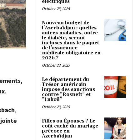
électriques
October 23, 2025
Nouveau budget de
l’Azerbaïdjan : quelles
autres maladies, outre
le diabète, seront
incluses dans le paquet
de l’assurance
médicale obligatoire en
2026 ?
October 23, 2025
Le département du
gements,
Trésor américain
impose des sanctions
ux
.
contre “Rosneft” et
“Lukoil”
October 23, 2025
sbach
,
jointe
Filles ou Épouses ? Le
coût caché du mariage
précoce en
Azerbaïdjan