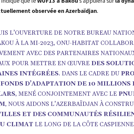
 indiqué que le
WUF13 à Bakou
s’appuiera sur
la dyn
ctuellement observée en Azerbaïdjan
.
UIS L’OUVERTURE DE NOTRE BUREAU NATIO
KOU À LA MI-2023, ONU-HABITAT COLLABO
VEMENT AVEC DES PARTENAIRES NATIONAU
AUX POUR METTRE EN ŒUVRE
DES SOLUTI
INES INTÉGRÉES
. DANS LE CADRE DU
PR
 FONDS D’ADAPTATION DE 10 MILLIONS
LARS
, MENÉ CONJOINTEMENT AVEC LE
PNU
IM
, NOUS AIDONS L’AZERBAÏDJAN À CONSTR
VILLES ET DES COMMUNAUTÉS RÉSILIE
U CLIMAT
LE LONG DE LA CÔTE CASPIENNE