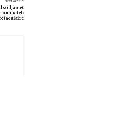
Next article
rbaïdjan et
ur un match
ectaculaire