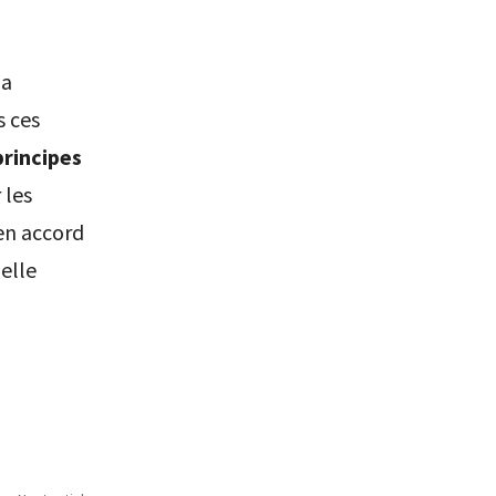
la
s ces
principes
 les
 en accord
elle