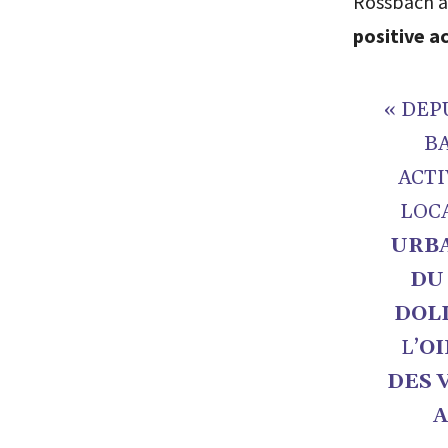
Rossbach a
positive a
« DEP
BA
ACTI
LOC
URBA
DU
DOL
L’
O
DES 
A