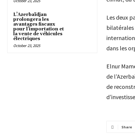
October 23, 2025
L’Azerbaïdjan
Les deux pa
prolongera les
avantages fiscaux
bilatérales
pour l’importation et
la vente de véhicules
internation
électriques
October 23, 2025
dans les or
Elnur Mamed
de l’Azerba
de reconstru
d’investiss
Share