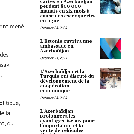
cartes en Azerbaïdjan
perdent 800 000
manats en six mois à
cause des escroqueries
en ligne
n ont mené
October 23, 2025
L’Estonie ouvrira une
ambassade en
Azerbaïdjan
 des
October 23, 2025
asaki
L’Azerbaïdjan et la
t
Turquie ont discuté du
développement de la
coopération
économique
October 23, 2025
litique,
L’Azerbaïdjan
e la
prolongera les
avantages fiscaux pour
nt, du
l’importation et la
vente de véhicules