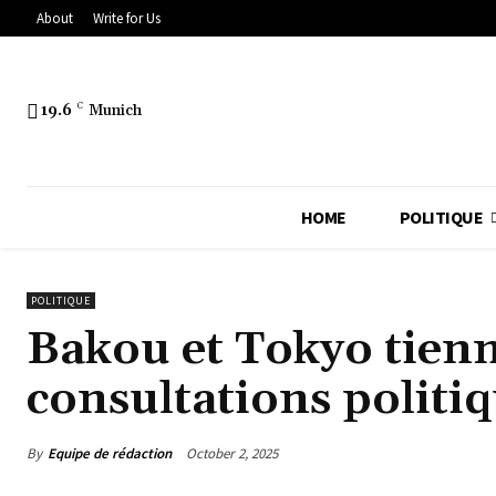
About
Write for Us
19.6
C
Munich
HOME
POLITIQUE
POLITIQUE
Bakou et Tokyo tienn
consultations politi
By
Equipe de rédaction
October 2, 2025