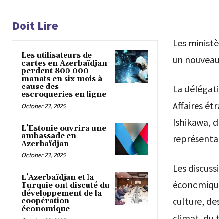
Doit Lire
Les ministè
Les utilisateurs de
un nouveau 
cartes en Azerbaïdjan
perdent 800 000
manats en six mois à
cause des
La délégati
escroqueries en ligne
Affaires ét
October 23, 2025
Ishikawa, d
L’Estonie ouvrira une
ambassade en
représentan
Azerbaïdjan
October 23, 2025
Les discuss
L’Azerbaïdjan et la
économique,
Turquie ont discuté du
développement de la
culture, de
coopération
économique
climat, du 