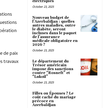
électriques
October 23, 2025
ations
Nouveau budget de
questions
l’Azerbaïdjan : quelles
autres maladies, outre
le diabète, seront
opération
incluses dans le paquet
de l’assurance
médicale obligatoire en
2026 ?
October 23, 2025
e de paix
es travaux
Le département du
Trésor américain
impose des sanctions
contre “Rosneft” et
“Lukoil”
October 23, 2025
Filles ou Épouses ? Le
coût caché du mariage
précoce en
Azerbaïdjan