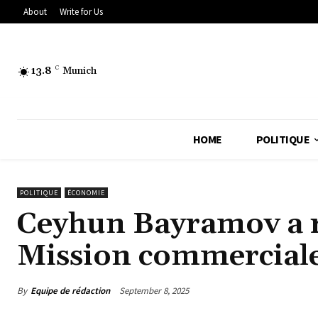
About
Write for Us
13.8
C
Munich
HOME
POLITIQUE
POLITIQUE
ÉCONOMIE
Ceyhun Bayramov a re
Mission commercial
By
Equipe de rédaction
September 8, 2025