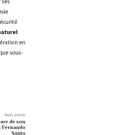
 ses
Asie
sécurité
naturel
ération en
ique sous-
Next article
pare de son
l Fernando
Santo