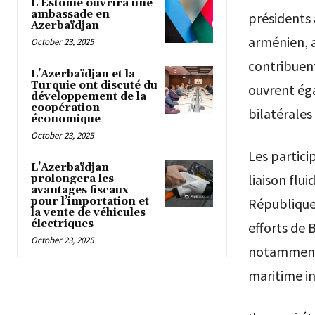
L’Estonie ouvrira une
ambassade en
présidents 
Azerbaïdjan
arménien, a
October 23, 2025
contribuen
L’Azerbaïdjan et la
Turquie ont discuté du
ouvrent éga
développement de la
coopération
bilatérales
économique
October 23, 2025
Les partici
L’Azerbaïdjan
liaison flu
prolongera les
avantages fiscaux
pour l’importation et
République
la vente de véhicules
électriques
efforts de
October 23, 2025
notamment 
maritime in