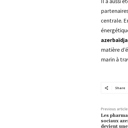
Il a aussi 
partenaires
centrale. E
énergétique
azerbaïdja
matière d’é
marin à tra
Share
Previous article
Les pharmac
sociaux aze
devient un