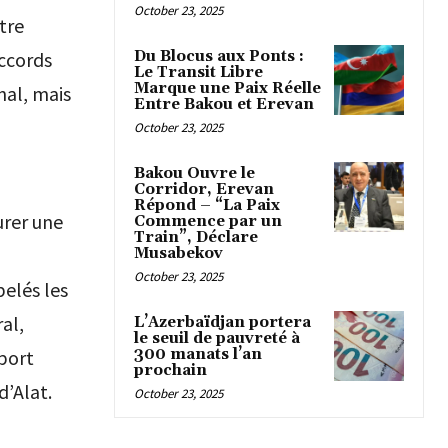
October 23, 2025
tre
Du Blocus aux Ponts :
accords
Le Transit Libre
Marque une Paix Réelle
nal, mais
Entre Bakou et Erevan
October 23, 2025
Bakou Ouvre le
Corridor, Erevan
Répond – “La Paix
urer une
Commence par un
Train”, Déclare
Musabekov
October 23, 2025
elés les
al,
L’Azerbaïdjan portera
le seuil de pauvreté à
300 manats l’an
port
prochain
d’Alat.
October 23, 2025