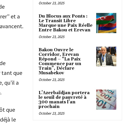
October 23, 2025
de
rer” et a
Du Blocus aux Ponts :
Le Transit Libre
 avancent.
Marque une Paix Réelle
Entre Bakou et Erevan
October 23, 2025
Bakou Ouvre le
Corridor, Erevan
Répond – “La Paix
 de
Commence par un
Train”, Déclare
r tant que
Musabekov
October 23, 2025
 qu’il a
.
L’Azerbaïdjan portera
le seuil de pauvreté à
300 manats l’an
prochain
tôt que
October 23, 2025
déjà le