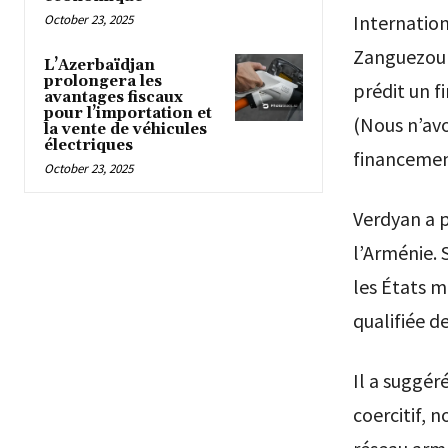
Internatio
October 23, 2025
Zanguezour.
L’Azerbaïdjan
prolongera les
prédit un 
avantages fiscaux
pour l’importation et
(Nous n’avo
la vente de véhicules
électriques
financemen
October 23, 2025
Verdyan a p
l’Arménie. 
les États m
qualifiée d
Il a suggér
coercitif, 