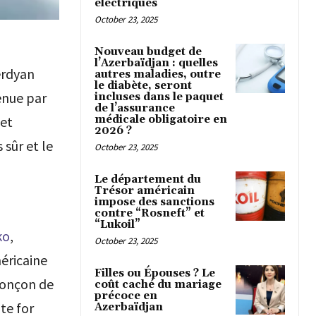
électriques
October 23, 2025
Nouveau budget de
l’Azerbaïdjan : quelles
erdyan
autres maladies, outre
le diabète, seront
enue par
incluses dans le paquet
de l’assurance
médicale obligatoire en
 et
2026 ?
 sûr et le
October 23, 2025
Le département du
Trésor américain
impose des sanctions
contre “Rosneft” et
“Lukoil”
ко
,
October 23, 2025
éricaine
Filles ou Épouses ? Le
tronçon de
coût caché du mariage
précoce en
te for
Azerbaïdjan