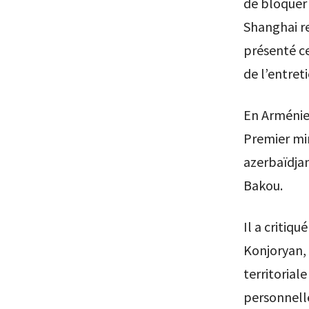
de bloquer 
Shanghai re
présenté c
de l’entreti
En Arménie,
Premier min
azerbaïdjan
Bakou.
Il a critiq
Konjoryan, 
territoria
personnell