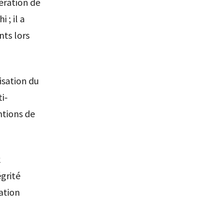
ération de
 ; il a
ts lors
isation du
i-
ntions de
k
grité
ation