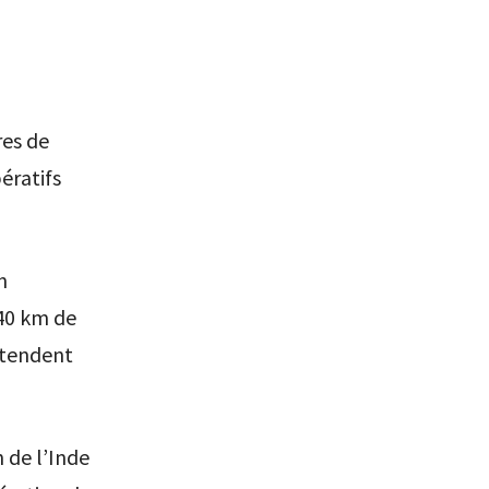
res de
ératifs
n
 40 km de
étendent
 de l’Inde