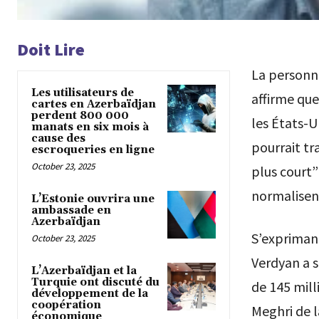
Doit Lire
La personn
Les utilisateurs de
affirme que
cartes en Azerbaïdjan
perdent 800 000
les États-U
manats en six mois à
cause des
pourrait tr
escroqueries en ligne
October 23, 2025
plus court” 
normalisent
L’Estonie ouvrira une
ambassade en
Azerbaïdjan
S’expriman
October 23, 2025
Verdyan a s
L’Azerbaïdjan et la
Turquie ont discuté du
de 145 mill
développement de la
coopération
Meghri de 
économique