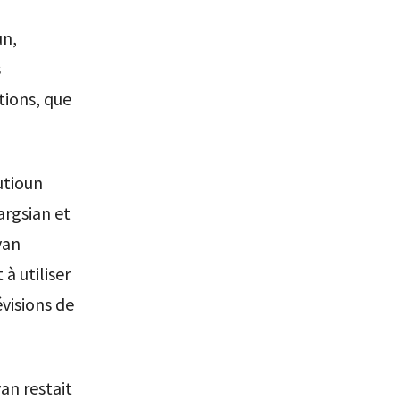
un,
s
tions, que
utioun
argsian et
yan
à utiliser
évisions de
an restait