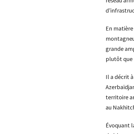
réseau armé
d’infrastru
En matière 
montagneuse
grande amp
plutôt que 
Il a décrit
Azerbaïdjan
territoire 
au Nakhitch
Évoquant la