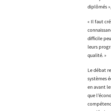
diplômés », 
« Il faut c
connaissan
difficile p
leurs prog
qualité. »
Le débat re
systèmes éd
en avant le
que l’écono
compétence