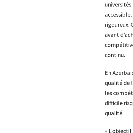
universités
accessible,
rigoureux. 
avant d’ach
compétitive
continu.
En Azerbaïd
qualité de 
les compéte
difficile ri
qualité.
« L’objecti