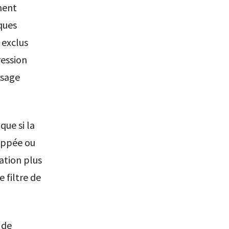
ment
ques
 exclus
ression
ssage
que si la
loppée ou
ation plus
e filtre de
 de