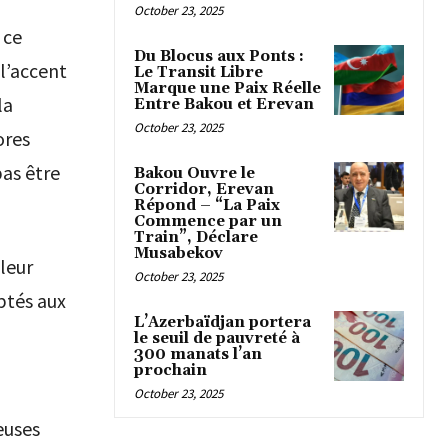
October 23, 2025
 ce
Du Blocus aux Ponts :
l’accent
Le Transit Libre
Marque une Paix Réelle
la
Entre Bakou et Erevan
October 23, 2025
ores
as être
Bakou Ouvre le
Corridor, Erevan
Répond – “La Paix
Commence par un
Train”, Déclare
Musabekov
leur
October 23, 2025
ptés aux
L’Azerbaïdjan portera
le seuil de pauvreté à
300 manats l’an
prochain
October 23, 2025
euses