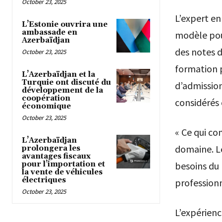
October 23, 2025
L’expert e
L’Estonie ouvrira une
ambassade en
modèle pour
Azerbaïdjan
des notes d
October 23, 2025
formation p
L’Azerbaïdjan et la
Turquie ont discuté du
d’admissio
développement de la
coopération
considérés 
économique
October 23, 2025
« Ce qui co
L’Azerbaïdjan
domaine. L
prolongera les
avantages fiscaux
pour l’importation et
besoins du 
la vente de véhicules
électriques
professionn
October 23, 2025
L’expérien