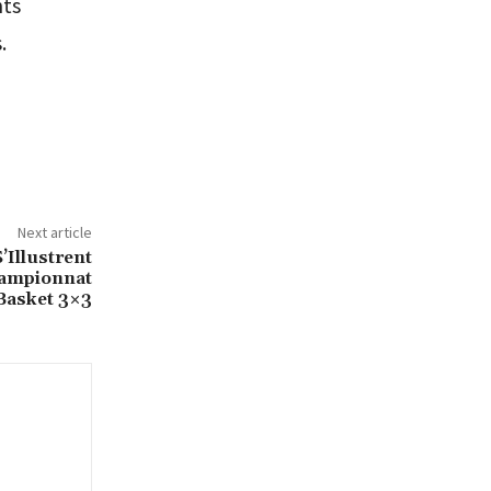
nts
.
Next article
’Illustrent
hampionnat
Basket 3×3