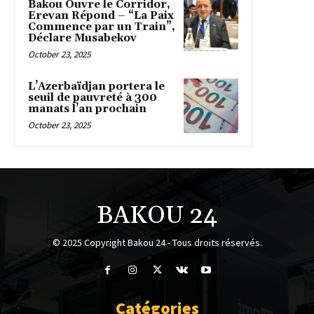
Bakou Ouvre le Corridor,
Erevan Répond – “La Paix
Commence par un Train”,
Déclare Musabekov
October 23, 2025
L’Azerbaïdjan portera le
seuil de pauvreté à 300
manats l’an prochain
October 23, 2025
BAKOU 24
© 2025 Copyright Bakou 24 - Tous droits réservés.
Catégories