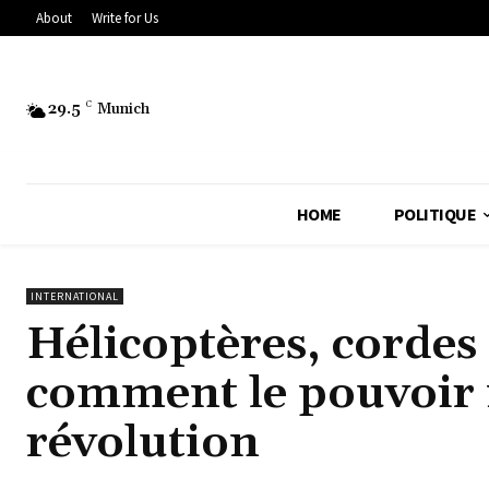
About
Write for Us
29.5
C
Munich
HOME
POLITIQUE
INTERNATIONAL
Hélicoptères, cordes 
comment le pouvoir n
révolution