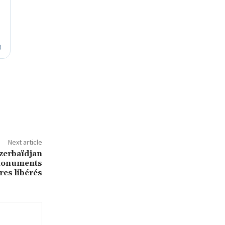
Next article
Azerbaïdjan
 monuments
ires libérés