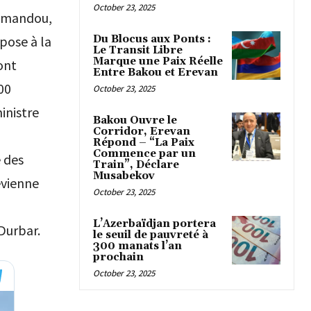
October 23, 2025
atmandou,
Du Blocus aux Ponts :
pose à la
Le Transit Libre
Marque une Paix Réelle
ont
Entre Bakou et Erevan
00
October 23, 2025
inistre
Bakou Ouvre le
Corridor, Erevan
Répond – “La Paix
Commence par un
é des
Train”, Déclare
Musabekov
evienne
October 23, 2025
L’Azerbaïdjan portera
Durbar.
le seuil de pauvreté à
300 manats l’an
prochain
October 23, 2025