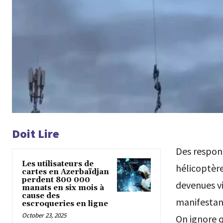
Doit Lire
Des respons
Les utilisateurs de
hélicoptère
cartes en Azerbaïdjan
perdent 800 000
devenues vi
manats en six mois à
cause des
manifestant
escroqueries en ligne
October 23, 2025
On ignore q