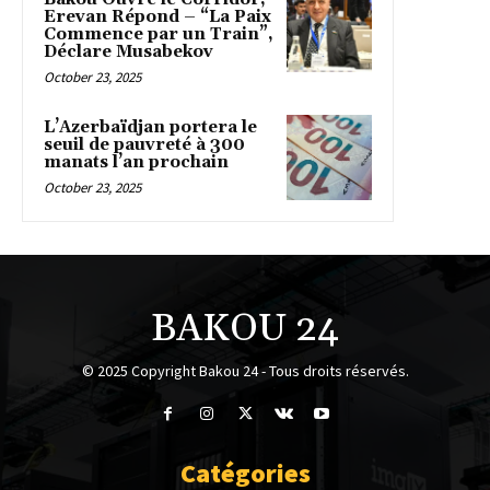
Erevan Répond – “La Paix
Commence par un Train”,
Déclare Musabekov
October 23, 2025
L’Azerbaïdjan portera le
seuil de pauvreté à 300
manats l’an prochain
October 23, 2025
BAKOU 24
© 2025 Copyright Bakou 24 - Tous droits réservés.
Catégories