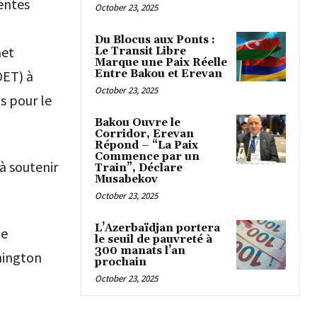
entes
October 23, 2025
Du Blocus aux Ponts :
met
Le Transit Libre
Marque une Paix Réelle
Entre Bakou et Erevan
OET) à
October 23, 2025
s pour le
Bakou Ouvre le
Corridor, Erevan
Répond – “La Paix
Commence par un
à soutenir
Train”, Déclare
Musabekov
October 23, 2025
L’Azerbaïdjan portera
de
le seuil de pauvreté à
300 manats l’an
shington
prochain
October 23, 2025