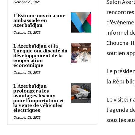
Selon Azert
October 23, 2025
rencontres 
L’Estonie ouvrira une
ambassade en
d’événement
Azerbaïdjan
informel de
October 23, 2025
Choucha. Il
L’Azerbaïdjan et la
Turquie ont discuté du
soutien ap
développement de la
coopération
économique
Le présiden
October 23, 2025
la Républi
L’Azerbaïdjan
prolongera les
avantages fiscaux
Le visiteur
pour l’importation et
la vente de véhicules
l’agenda de
électriques
October 23, 2025
sous les au