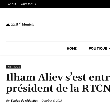
About
Write for Us
22.8
C
Munich
HOME
POLITIQUE
POLITIQUE
Ilham Aliev s’est ent
président de la RTC
By
Equipe de rédaction
October 6, 2025