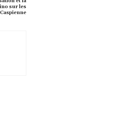
ation et la
ino sur les
r Caspienne