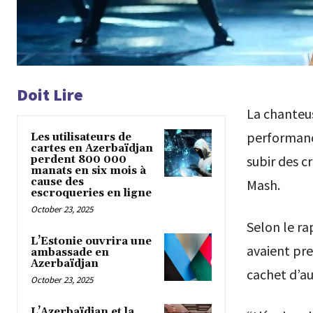
Doit Lire
La chanteus
performance
Les utilisateurs de
cartes en Azerbaïdjan
subir des c
perdent 800 000
manats en six mois à
cause des
Mash.
escroqueries en ligne
October 23, 2025
Selon le ra
L’Estonie ouvrira une
avaient pre
ambassade en
Azerbaïdjan
cachet d’au
October 23, 2025
L’Azerbaïdjan et la