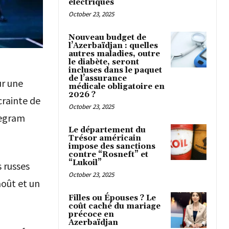
électriques
October 23, 2025
Nouveau budget de
l’Azerbaïdjan : quelles
autres maladies, outre
le diabète, seront
incluses dans le paquet
de l’assurance
ur une
médicale obligatoire en
2026 ?
crainte de
October 23, 2025
legram
Le département du
Trésor américain
impose des sanctions
contre “Rosneft” et
“Lukoil”
 russes
October 23, 2025
août et un
Filles ou Épouses ? Le
coût caché du mariage
précoce en
Azerbaïdjan