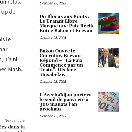
un refus.
October 23, 2025
trop de
Du Blocus aux Ponts :
Le Transit Libre
Marque une Paix Réelle
Entre Bakou et Erevan
October 23, 2025
is le
par
Bakou Ouvre le
Corridor, Erevan
, n’a ni
Répond – “La Paix
Commence par un
vec Mash.
Train”, Déclare
Musabekov
October 23, 2025
L’Azerbaïdjan portera
le seuil de pauvreté à
300 manats l’an
prochain
October 23, 2025
Next article
es dans la