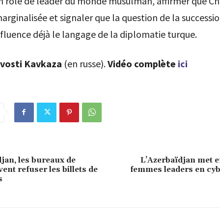
un rôle de leader du monde musulman, affirmer que C
arginalisée et signaler que la question de la successi
nfluence déjà le langage de la diplomatie turque.
vosti Kavkaza
(en russe).
Vidéo complète
ici
jan, les bureaux de
L’Azerbaïdjan met e
ent refuser les billets de
femmes leaders en cyb
s