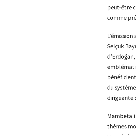
peut-être 
comme prét
L’émission a
Selçuk Bayr
d’Erdoğan, 
emblématiq
bénéficien
du système,
dirigeante 
Mambetalin
thèmes mond