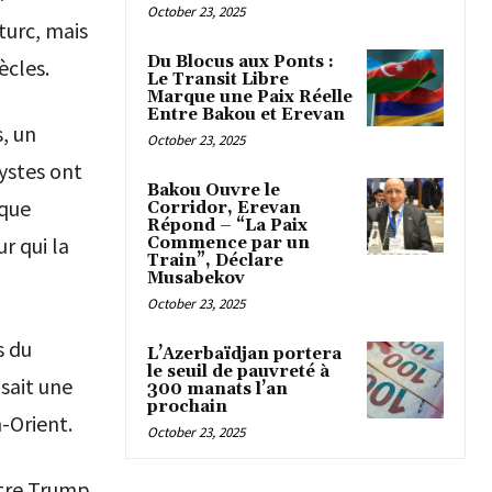
October 23, 2025
urc, mais
Du Blocus aux Ponts :
ècles.
Le Transit Libre
Marque une Paix Réelle
Entre Bakou et Erevan
s, un
October 23, 2025
ystes ont
Bakou Ouvre le
ique
Corridor, Erevan
Répond – “La Paix
r qui la
Commence par un
Train”, Déclare
Musabekov
October 23, 2025
s du
L’Azerbaïdjan portera
le seuil de pauvreté à
sait une
300 manats l’an
prochain
-Orient.
October 23, 2025
ntre Trump