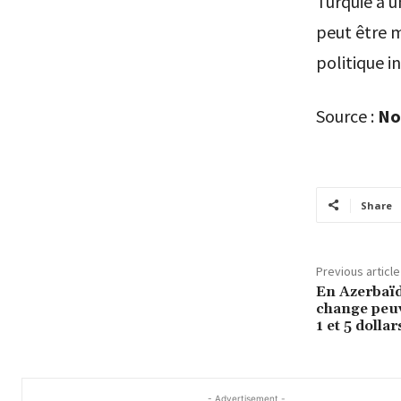
Turquie à 
peut être m
politique i
Source :
No
Share
Previous article
En Azerbaïd
change peuv
1 et 5 dollar
- Advertisement -