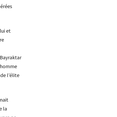
dérées
lui et
re
 Bayraktar
un homme
de l’élite
nait
e la