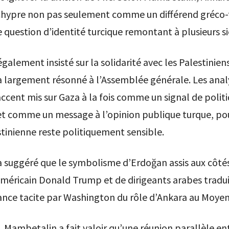
Chypre non pas seulement comme un différend gréco-t
uestion d’identité turcique remontant à plusieurs si
galement insisté sur la solidarité avec les Palestinien
a largement résonné à l’Assemblée générale. Les anal
accent mis sur Gaza à la fois comme un signal de polit
t comme un message à l’opinion publique turque, pou
tinienne reste politiquement sensible.
a suggéré que le symbolisme d’Erdoğan assis aux côté
méricain Donald Trump et de dirigeants arabes tradui
ance tacite par Washington du rôle d’Ankara au Moyen
 Mambetalin a fait valoir qu’une réunion parallèle e