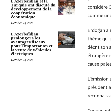
L’Azerbaïdjan et la
Turquie ont discuté du
considère 
développement de la
coopération
comme une q
économique
October 23, 2025
Erdoğan a é
L’Azerbaïdjan
thème qui 
prolongera les
avantages fiscaux
pour l’importation et
décrit son 
la vente de véhicules
électriques
étrangère e
October 23, 2025
cause pales
L’émission 
président a
reconnaiss
Cependant,