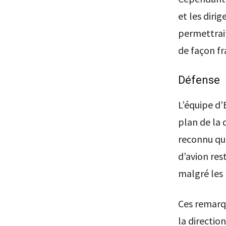
et les dirig
permettrai
de façon f
Défense
L’équipe d
plan de la 
reconnu que
d’avion res
malgré les 
Ces remarq
la directio