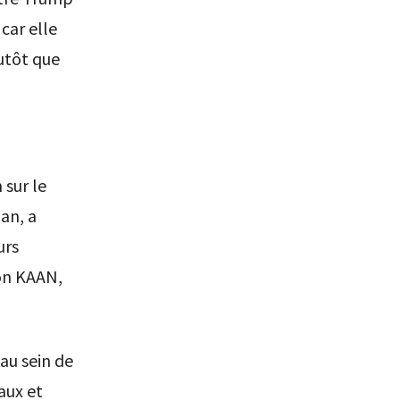
 car elle
utôt que
sur le
an, a
urs
ion KAAN,
au sein de
aux et