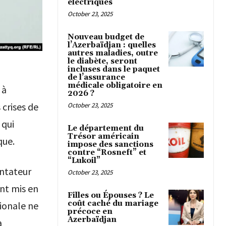
électriques
October 23, 2025
Nouveau budget de
l’Azerbaïdjan : quelles
autres maladies, outre
le diabète, seront
incluses dans le paquet
de l’assurance
médicale obligatoire en
 à
2026 ?
crises de
October 23, 2025
 qui
Le département du
Trésor américain
que.
impose des sanctions
contre “Rosneft” et
“Lukoil”
entateur
October 23, 2025
nt mis en
Filles ou Épouses ? Le
coût caché du mariage
ionale ne
précoce en
Azerbaïdjan
a