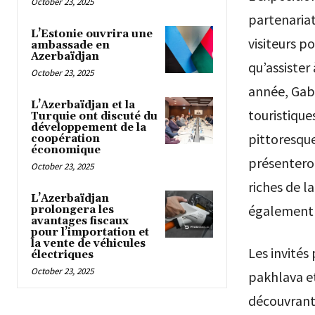
October 23, 2025
partenariat
L’Estonie ouvrira une
visiteurs p
ambassade en
Azerbaïdjan
qu’assister
October 23, 2025
année, Gaba
L’Azerbaïdjan et la
touristique
Turquie ont discuté du
développement de la
pittoresque
coopération
économique
présenteron
October 23, 2025
riches de l
L’Azerbaïdjan
également 
prolongera les
avantages fiscaux
pour l’importation et
la vente de véhicules
Les invités
électriques
October 23, 2025
pakhlava e
découvrant 