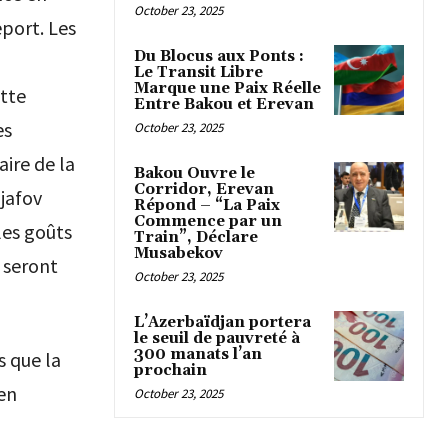
October 23, 2025
eport. Les
Du Blocus aux Ponts :
Le Transit Libre
Marque une Paix Réelle
ette
Entre Bakou et Erevan
es
October 23, 2025
aire de la
Bakou Ouvre le
Corridor, Erevan
jafov
Répond – “La Paix
Commence par un
les goûts
Train”, Déclare
Musabekov
x seront
October 23, 2025
L’Azerbaïdjan portera
le seuil de pauvreté à
300 manats l’an
s que la
prochain
en
October 23, 2025