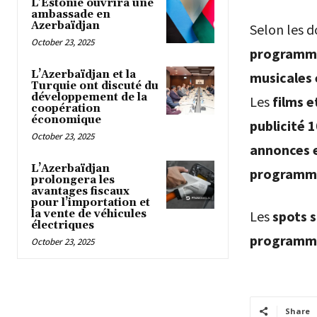
L’Estonie ouvrira une
ambassade en
Azerbaïdjan
Selon les 
October 23, 2025
programme
L’Azerbaïdjan et la
musicales 
Turquie ont discuté du
développement de la
Les
films e
coopération
économique
publicité
1
October 23, 2025
annonces 
L’Azerbaïdjan
programme
prolongera les
avantages fiscaux
pour l’importation et
la vente de véhicules
Les
spots 
électriques
programme
October 23, 2025
Share