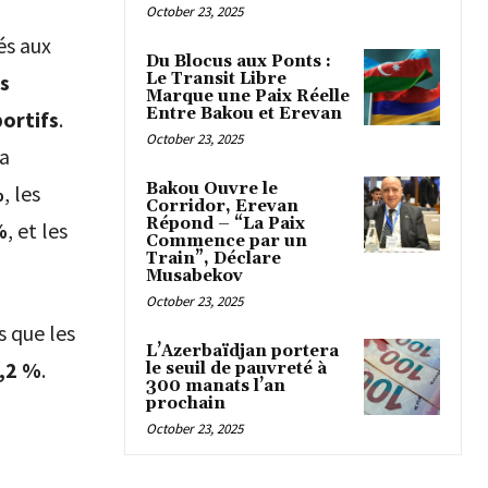
October 23, 2025
és aux
Du Blocus aux Ponts :
Le Transit Libre
s
Marque une Paix Réelle
Entre Bakou et Erevan
ortifs
.
October 23, 2025
a
Bakou Ouvre le
%
, les
Corridor, Erevan
Répond – “La Paix
%
, et les
Commence par un
Train”, Déclare
Musabekov
October 23, 2025
s que les
L’Azerbaïdjan portera
,2 %
.
le seuil de pauvreté à
300 manats l’an
prochain
October 23, 2025