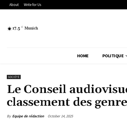
About
Write for Us
17.5
C
Munich
HOME
POLITIQUE
SOCIÉTÉ
Le Conseil audiovisu
classement des genres
By
Equipe de rédaction
October 14, 2025