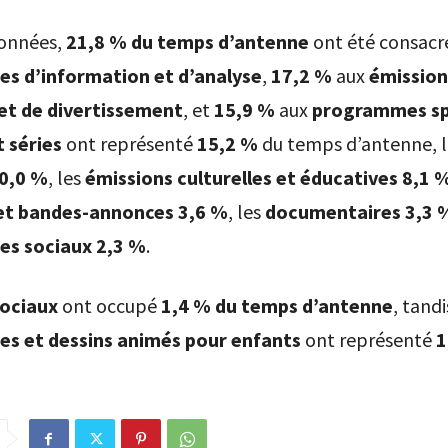
données,
21,8 % du temps d’antenne
ont été consacr
s d’information et d’analyse
,
17,2 %
aux
émission
et de divertissement
, et
15,9 %
aux
programmes sp
t séries
ont représenté
15,2 %
du temps d’antenne, l
0,0 %
, les
émissions culturelles et éducatives
8,1 
et bandes-annonces
3,6 %
, les
documentaires
3,3 
s sociaux
2,3 %
.
sociaux
ont occupé
1,4 % du temps d’antenne
, tandi
s et dessins animés pour enfants
ont représenté
1