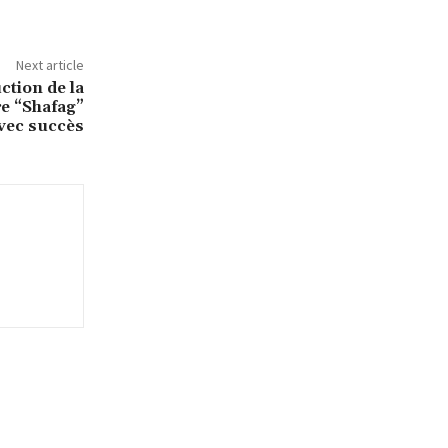
Next article
ction de la
re “Shafag”
vec succès