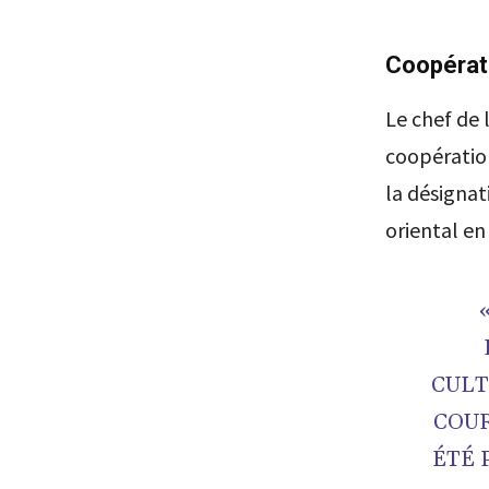
Coopérati
Le chef de 
coopération
la désignat
oriental e
CULT
COUR
ÉTÉ 