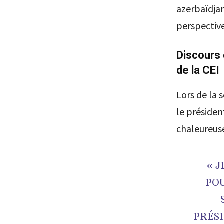
azerbaïdjan
perspective
Discours 
de la CEI
Lors de la 
le présiden
chaleureuse
« 
POU
PRÉSI