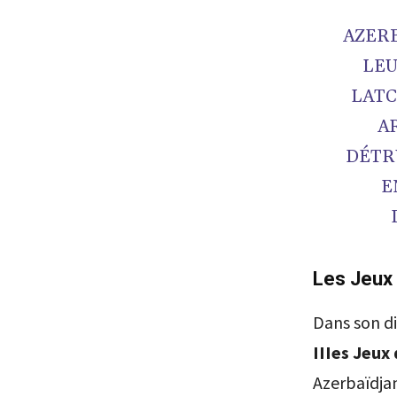
AZERB
LEU
LATC
A
DÉTR
E
Les Jeux 
Dans son di
IIIes Jeux 
Azerbaïdjan