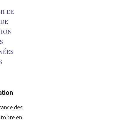
ER DE
 DE
TION
S
NÉES
S
ation
tance des
ctobre en