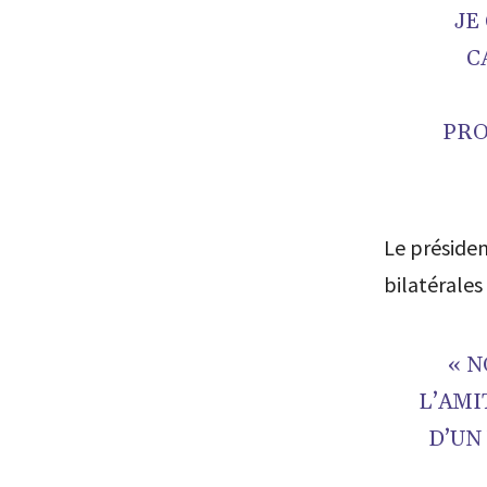
JE
C
PRO
Le présiden
bilatérales 
« N
L’AMI
D’UN