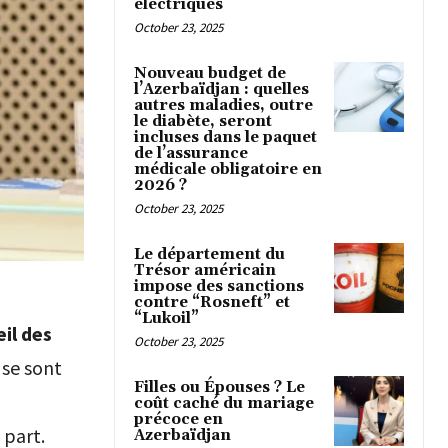
électriques
October 23, 2025
Nouveau budget de
l’Azerbaïdjan : quelles
autres maladies, outre
le diabète, seront
incluses dans le paquet
de l’assurance
médicale obligatoire en
2026 ?
October 23, 2025
Le département du
Trésor américain
impose des sanctions
contre “Rosneft” et
“Lukoil”
il des
October 23, 2025
se sont
Filles ou Épouses ? Le
coût caché du mariage
précoce en
s part.
Azerbaïdjan