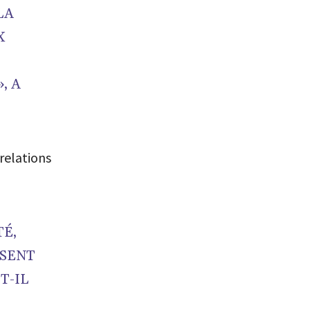
LA
X
, A
relations
TÉ,
OSENT
T-IL