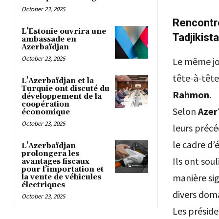
October 23, 2025
Rencontre
L’Estonie ouvrira une
Tadjikist
ambassade en
Azerbaïdjan
October 23, 2025
Le même jou
tête-à-tête
L’Azerbaïdjan et la
Turquie ont discuté du
Rahmon
.
développement de la
coopération
Selon
Azer
économique
October 23, 2025
leurs précé
le cadre d
L’Azerbaïdjan
prolongera les
Ils ont sou
avantages fiscaux
pour l’importation et
manière sig
la vente de véhicules
électriques
divers dom
October 23, 2025
Les présid