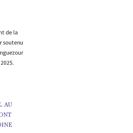
t de la
ir soutenu
Zanguezour
 2025.
. AU
 ONT
OINE