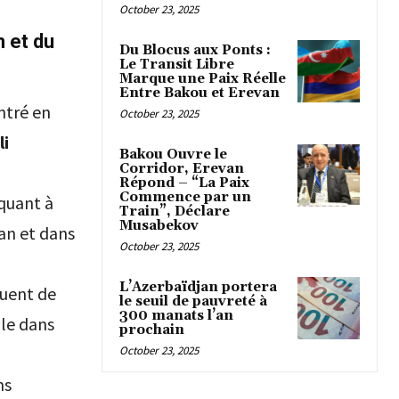
October 23, 2025
n et du
Du Blocus aux Ponts :
Le Transit Libre
Marque une Paix Réelle
Entre Bakou et Erevan
ntré en
October 23, 2025
i
Bakou Ouvre le
Corridor, Erevan
Répond – “La Paix
Commence par un
 quant à
Train”, Déclare
Musabekov
an et dans
October 23, 2025
L’Azerbaïdjan portera
buent de
le seuil de pauvreté à
300 manats l’an
ale dans
prochain
October 23, 2025
ns