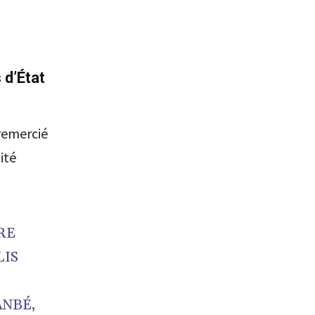
 d’État
 remercié
ité
RE
LIS
ANBÉ,