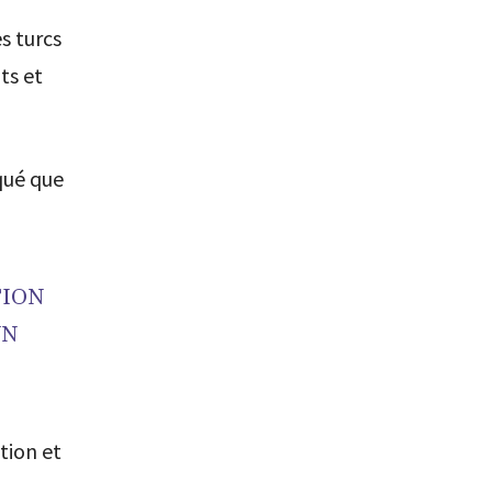
s turcs
ts et
iqué que
TION
UN
ation et