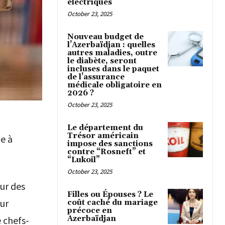
électriques
October 23, 2025
Nouveau budget de
l’Azerbaïdjan : quelles
autres maladies, outre
le diabète, seront
incluses dans le paquet
de l’assurance
médicale obligatoire en
2026 ?
October 23, 2025
Le département du
Trésor américain
ue à
impose des sanctions
contre “Rosneft” et
“Lukoil”
October 23, 2025
sur des
Filles ou Épouses ? Le
our
coût caché du mariage
précoce en
Azerbaïdjan
 chefs-