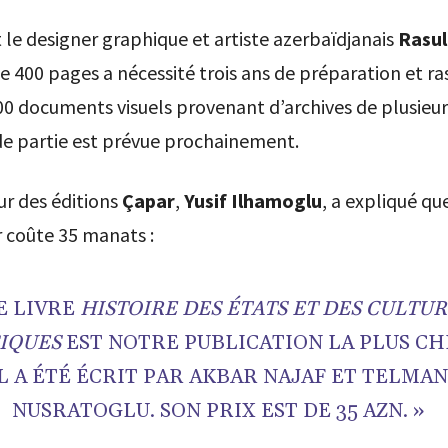
t le designer graphique et artiste azerbaïdjanais
Rasul
e 400 pages a nécessité trois ans de préparation et r
00 documents visuels provenant d’archives de plusieur
e partie est prévue prochainement.
ur des éditions
Çapar
,
Yusif Ilhamoglu
, a expliqué que
r coûte 35 manats :
E LIVRE
HISTOIRE DES ÉTATS ET DES CULTU
IQUES
EST NOTRE PUBLICATION LA PLUS CH
L A ÉTÉ ÉCRIT PAR AKBAR NAJAF ET TELMA
NUSRATOGLU. SON PRIX EST DE 35 AZN. »