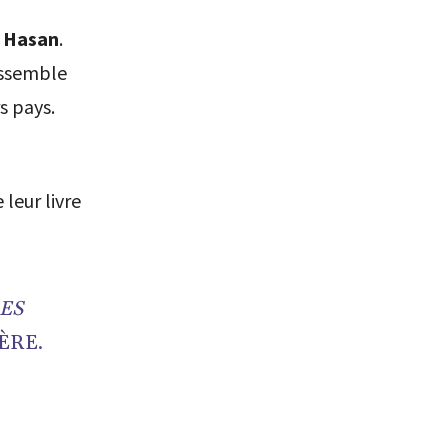
 Hasan
.
assemble
s pays.
 leur livre
RES
ÈRE.
N