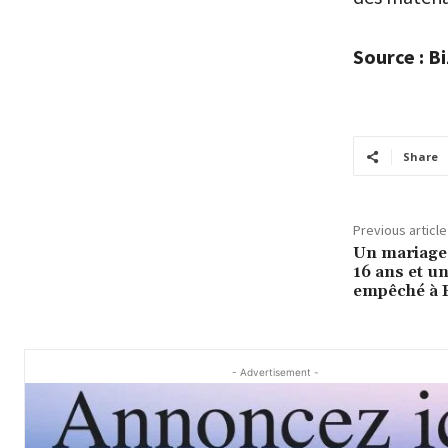
Source : B
Share
Previous article
Un mariage 
16 ans et u
empêché à 
- Advertisement -