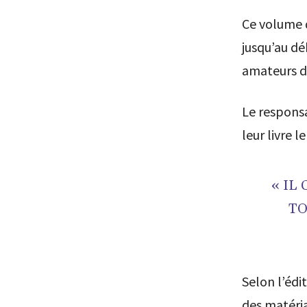
Ce volume 
jusqu’au dé
amateurs de
Le respons
leur livre l
« IL
TO
Selon l’édit
des matéri