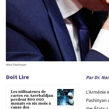
Nikol Pashinyan
Doit Lire
Par Dr. Na
L’Arménie e
Les utilisateurs de
cartes en Azerbaïdjan
Pashinyan a
perdent 800 000
manats en six mois à
cause des
des États-U