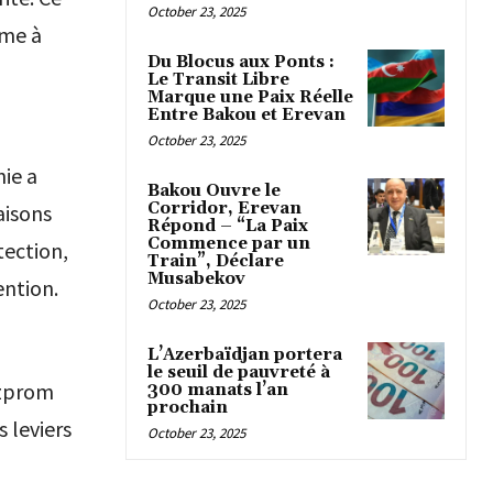
October 23, 2025
mme à
Du Blocus aux Ponts :
Le Transit Libre
Marque une Paix Réelle
Entre Bakou et Erevan
October 23, 2025
ie a
Bakou Ouvre le
Corridor, Erevan
aisons
Répond – “La Paix
Commence par un
tection,
Train”, Déclare
Musabekov
ention.
October 23, 2025
L’Azerbaïdjan portera
le seuil de pauvreté à
azprom
300 manats l’an
prochain
 leviers
October 23, 2025