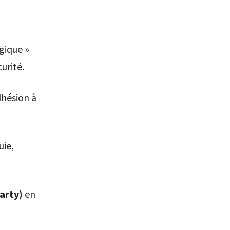
gique »
urité.
dhésion à
uie,
arty)
en