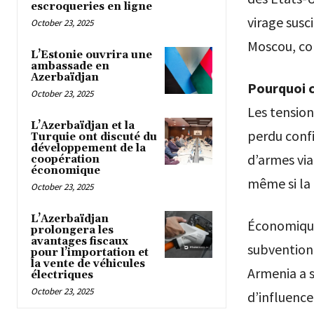
escroqueries en ligne
virage susc
October 23, 2025
Moscou, co
L’Estonie ouvrira une
ambassade en
Azerbaïdjan
Pourquoi c
October 23, 2025
Les tension
L’Azerbaïdjan et la
perdu confi
Turquie ont discuté du
développement de la
d’armes via
coopération
économique
même si la 
October 23, 2025
L’Azerbaïdjan
Économique
prolongera les
avantages fiscaux
subventionn
pour l’importation et
la vente de véhicules
Armenia a s
électriques
October 23, 2025
d’influence