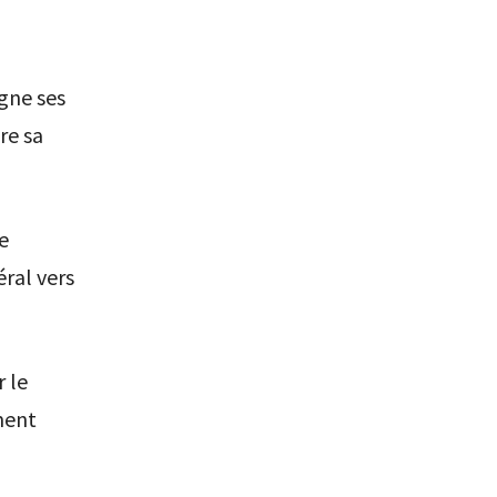
gne ses
re sa
e
éral vers
 le
ment