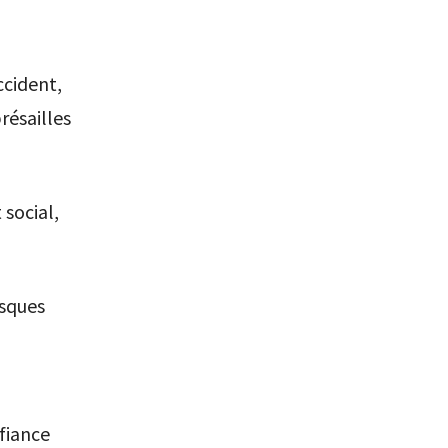
ccident,
résailles
 social,
sques
fiance