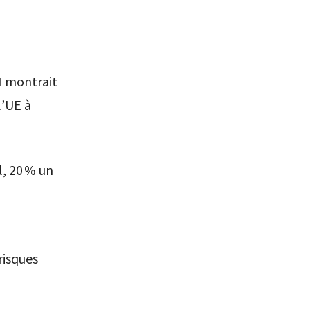
I montrait
l’UE à
, 20 % un
risques