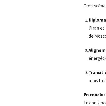
Trois scéna
Diplomat
l’Iran et
de Mosc
Aligneme
énergéti
Transiti
mais fre
En conclus
Le choix oc