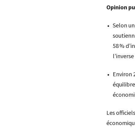
Opinion pu
Selon un
soutienn
58 % d’in
l’inverse
Environ 
équilibre
économiq
Les officie
économiques