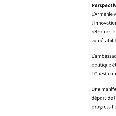
Perspectiv
L’Arménie v
l’innovatio
réformes po
vulnérabilit
L’ambassad
politique 
l’Ouest co
Une manife
départ de 
progressif 