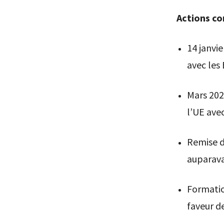
Actions co
14 janvie
avec les 
Mars 202
l’UE ave
Remise du
auparava
Formati
faveur d