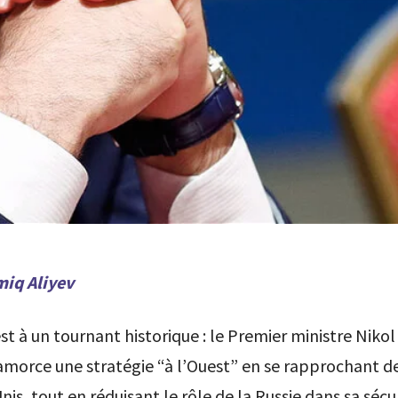
miq Aliyev
st à un tournant historique : le Premier ministre Nikol
morce une stratégie “à l’Ouest” en se rapprochant de
nis, tout en réduisant le rôle de la Russie dans sa sécur