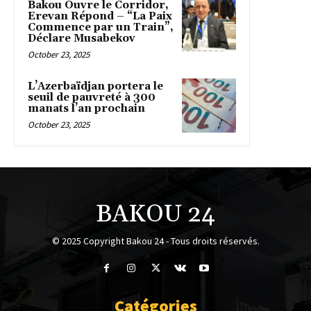
Bakou Ouvre le Corridor,
Erevan Répond – “La Paix
Commence par un Train”,
Déclare Musabekov
October 23, 2025
L’Azerbaïdjan portera le
seuil de pauvreté à 300
manats l’an prochain
October 23, 2025
BAKOU 24
© 2025 Copyright Bakou 24 - Tous droits réservés.
Catégories