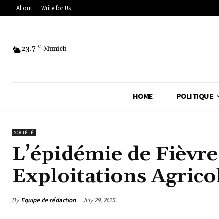
About
Write for Us
23.7
C
Munich
HOME
POLITIQUE
SOCIÉTÉ
L’épidémie de Fièvr
Exploitations Agrico
By
Equipe de rédaction
July 29, 2025