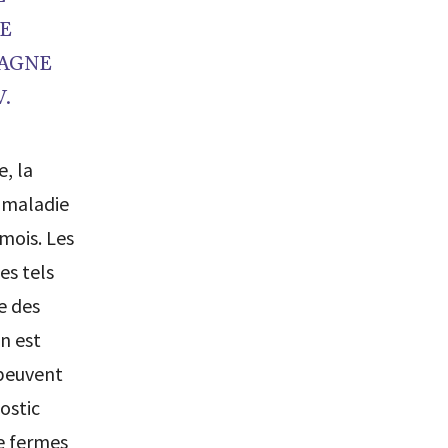
E
TAGNE
.
e, la
a maladie
mois. Les
es tels
re des
on est
 peuvent
ostic
e fermes