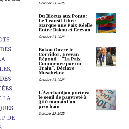
October 23, 2025
Du Blocus aux Ponts :
Le Transit Libre
Marque une Paix Réelle
Entre Bakou et Erevan
October 23, 2025
OTS
 DES
Bakou Ouvre le
Corridor, Erevan
LA
Répond – “La Paix
Commence par un
LES,
Train”, Déclare
Musabekov
ÈDES
October 23, 2025
TÉES
L’Azerbaïdjan portera
le seuil de pauvreté à
E LA
300 manats l’an
prochain
QUES
October 23, 2025
UP DE
E