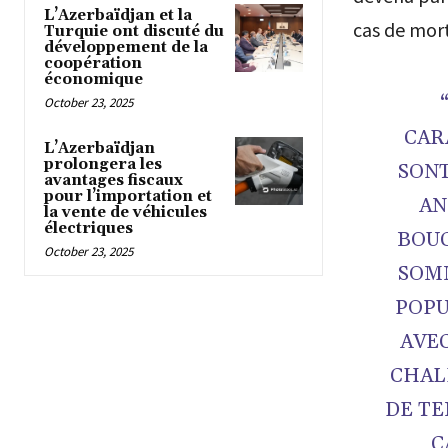
L’Azerbaïdjan et la
cas de mort
Turquie ont discuté du
développement de la
coopération
économique
October 23, 2025
CAR
L’Azerbaïdjan
prolongera les
SONT
avantages fiscaux
pour l’importation et
AN
la vente de véhicules
électriques
BOUC
October 23, 2025
SOM
POPU
AVEC
CHAL
DE TE
C