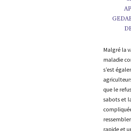
A
GEDAB
D
Malgré la v
maladie con
s’est égale
agriculteu
que le refus
sabots et l
compliquée 
ressembler 
rapide et 