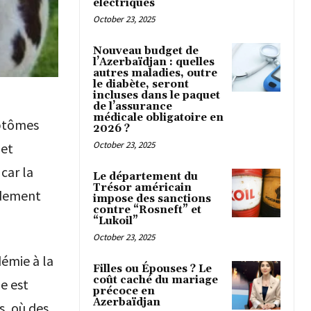
électriques
October 23, 2025
Nouveau budget de
l’Azerbaïdjan : quelles
autres maladies, outre
le diabète, seront
incluses dans le paquet
de l’assurance
médicale obligatoire en
mptômes
2026 ?
October 23, 2025
 et
car la
Le département du
Trésor américain
idement
impose des sanctions
contre “Rosneft” et
“Lukoil”
October 23, 2025
démie à la
Filles ou Épouses ? Le
coût caché du mariage
e est
précoce en
Azerbaïdjan
s, où des