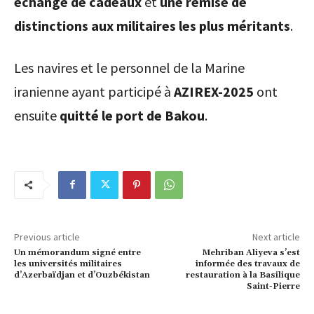
échange de cadeaux
et
une remise de
distinctions aux militaires les plus méritants
.
Les navires et le personnel de la Marine
iranienne ayant participé à
AZIREX-2025
ont
ensuite
quitté le port de Bakou
.
Previous article
Next article
Un mémorandum signé entre
Mehriban Aliyeva s’est
les universités militaires
informée des travaux de
d’Azerbaïdjan et d’Ouzbékistan
restauration à la Basilique
Saint-Pierre