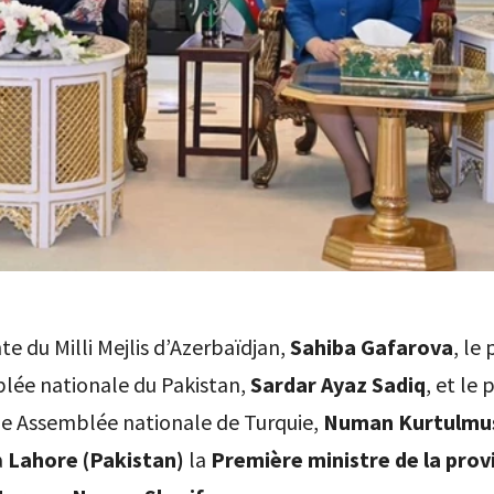
te du Milli Mejlis d’Azerbaïdjan,
Sahiba Gafarova
, le
blée nationale du Pakistan,
Sardar Ayaz Sadiq
, et le 
de Assemblée nationale de Turquie,
Numan Kurtulmu
à
Lahore (Pakistan)
la
Première ministre de la prov