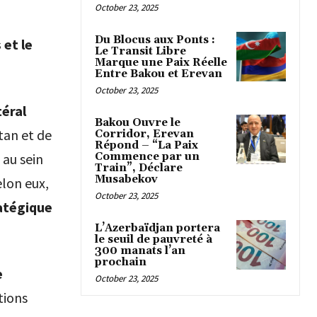
October 23, 2025
Du Blocus aux Ponts :
 et le
Le Transit Libre
Marque une Paix Réelle
Entre Bakou et Erevan
October 23, 2025
éral
Bakou Ouvre le
tan et de
Corridor, Erevan
Répond – “La Paix
Commence par un
au sein
Train”, Déclare
Musabekov
elon eux,
October 23, 2025
ratégique
L’Azerbaïdjan portera
le seuil de pauvreté à
300 manats l’an
prochain
e
October 23, 2025
tions