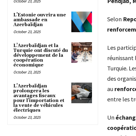
Pendjab, 
October 23, 2025
L’Estonie ouvrira une
Selon
Repo
ambassade en
Azerbaïdjan
renforceme
October 23, 2025
L’Azerbaïdjan et la
Les partici
Turquie ont discuté du
développement de la
réunissant 
coopération
économique
Turquie. Le
October 23, 2025
des organis
L’Azerbaïdjan
au
renforc
prolongera les
avantages fiscaux
entre les tr
pour l’importation et
la vente de véhicules
électriques
Un
échang
October 23, 2025
coopération