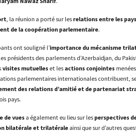
Maryam Nawaz Sharif
.
rt
, la réunion a porté sur les
relations entre les pays
nt de la coopération parlementaire
.
pants ont souligné l’
importance du mécanisme trilat
les présidents des parlements d’Azerbaïdjan, du Pakis
s
visites mutuelles
et les
actions conjointes
menées 
ations parlementaires internationales contribuent, s
ement des relations d’amitié et de partenariat st
ois pays.
e de vues
a également eu lieu sur les
perspectives d
 bilatérale et trilatérale
ainsi que sur d’autres ques