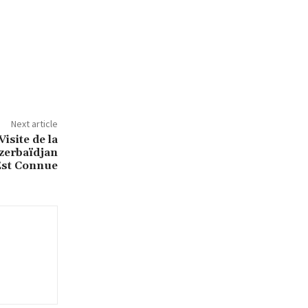
Next article
isite de la
zerbaïdjan
Est Connue