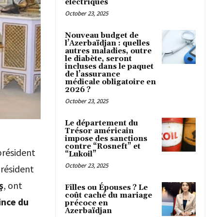
électriques
October 23, 2025
Nouveau budget de
l’Azerbaïdjan : quelles
autres maladies, outre
le diabète, seront
incluses dans le paquet
de l’assurance
médicale obligatoire en
2026 ?
October 23, 2025
Le département du
Trésor américain
impose des sanctions
contre “Rosneft” et
 président
“Lukoil”
October 23, 2025
président
ş
, ont
Filles ou Épouses ? Le
coût caché du mariage
ince du
précoce en
Azerbaïdjan