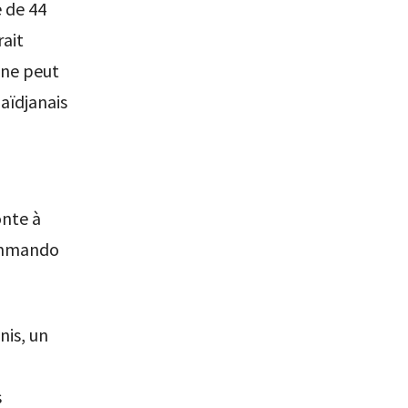
e de 44
rait
l ne peut
aïdjanais
onte à
commando
nis, un
s