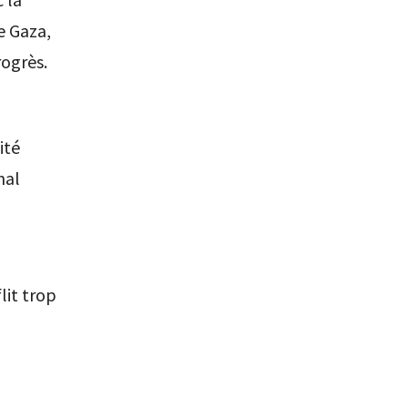
e Gaza,
rogrès.
ité
nal
lit trop