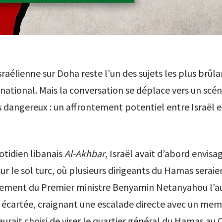
sraélienne sur Doha reste l’un des sujets les plus brûla
national. Mais la conversation se déplace vers un scén
 dangereux : un affrontement potentiel entre Israël e
otidien libanais
Al-Akhbar
, Israël avait d’abord envisa
ur le sol turc, où plusieurs dirigeants du Hamas seraie
ement du Premier ministre Benyamin Netanyahou l’au
 écartée, craignant une escalade directe avec un me
aurait choisi de viser le quartier général du Hamas au 