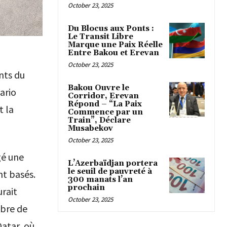
October 23, 2025
Du Blocus aux Ponts :
Le Transit Libre
Marque une Paix Réelle
Entre Bakou et Erevan
October 23, 2025
nts du
Bakou Ouvre le
ario
Corridor, Erevan
Répond – “La Paix
t la
Commence par un
Train”, Déclare
Musabekov
October 23, 2025
gé une
L’Azerbaïdjan portera
le seuil de pauvreté à
nt basés.
300 manats l’an
prochain
rait
October 23, 2025
mbre de
Qatar, où