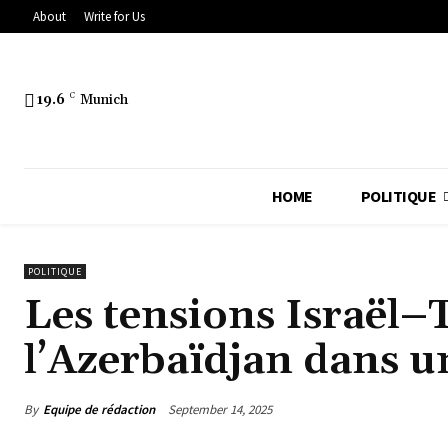
About
Write for Us
19.6
C
Munich
HOME
POLITIQUE
POLITIQUE
Les tensions Israël–
l’Azerbaïdjan dans u
By
Equipe de rédaction
September 14, 2025