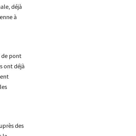
ale, déjà
ienne à
e de pont
s ont déjà
tent
les
auprès des
 la