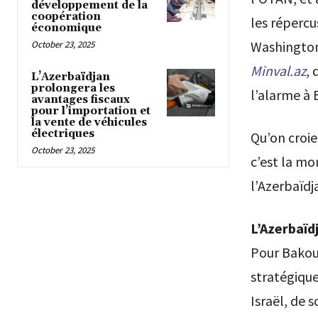
développement de la
coopération
les réperc
économique
Washington.
October 23, 2025
Minval.az
, 
L’Azerbaïdjan
prolongera les
l’alarme à 
avantages fiscaux
pour l’importation et
la vente de véhicules
électriques
Qu’on croie
October 23, 2025
c’est la mo
l’Azerbaïdj
L’Azerbaïd
Pour Bakou,
stratégique
Israël, de 