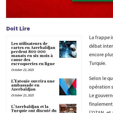
Doit Lire
La frappe i
Les utilisateurs de
débat inter
cartes en Azerbaïdjan
perdent 800 000
encore plus
manats en six mois à
cause des
Turquie.
escroqueries en ligne
October 23, 2025
Selon le qu
L’Estonie ouvrira une
ambassade en
opération s
Azerbaïdjan
Le gouvern
October 23, 2025
finalement
L’Azerbaïdjan et la
Turquie ont discuté du
l’OTAN, et 