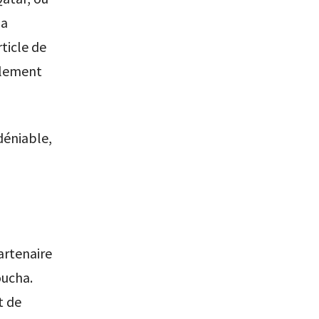
ia
ticle de
ablement
ndéniable,
artenaire
oucha.
t de