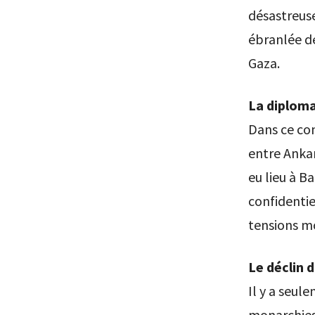
désastreuse
ébranlée de
Gaza.
La diploma
Dans ce con
entre Ankar
eu lieu à B
confidentie
tensions m
Le déclin 
Il y a seul
monarchies