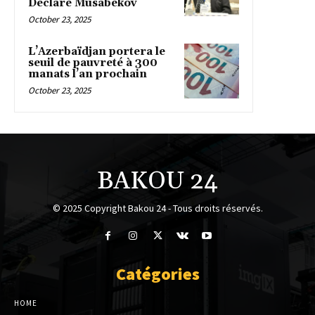
Déclare Musabekov
October 23, 2025
L’Azerbaïdjan portera le
seuil de pauvreté à 300
manats l’an prochain
October 23, 2025
BAKOU 24
© 2025 Copyright Bakou 24 - Tous droits réservés.
Catégories
HOME