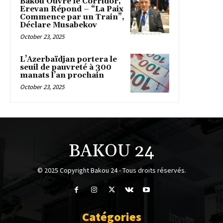
Bakou Ouvre le Corridor,
Erevan Répond – “La Paix
Commence par un Train”,
Déclare Musabekov
October 23, 2025
L’Azerbaïdjan portera le
seuil de pauvreté à 300
manats l’an prochain
October 23, 2025
BAKOU 24
© 2025 Copyright Bakou 24 - Tous droits réservés.
Catégories