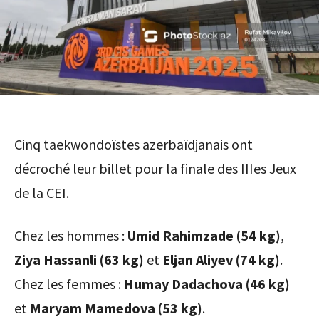
Cinq taekwondoïstes azerbaïdjanais ont
décroché leur billet pour la finale des IIIes Jeux
de la CEI.
Chez les hommes :
Umid Rahimzade (54 kg)
,
Ziya Hassanli (63 kg)
et
Eljan Aliyev (74 kg)
.
Chez les femmes :
Humay Dadachova (46 kg)
et
Maryam Mamedova (53 kg)
.