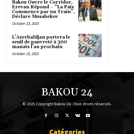
Bakou Ouvre le Corridor,
Erevan Répond – “La Paix
Commence par un Train”,
Déclare Musabekov
October 23, 2025
L’Azerbaïdjan portera le
seuil de pauvreté à 300
manats l’an prochain
October 23, 2025
BAKOU 24
© 2025 Copyright Bakou 24 - Tous droits réservés.
Catégories