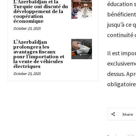
L’Azerbaïdjan et la
éducation s
Turquie ont discuté du
développement de la
bénéficient
coopération
économique
jusqu’à ce 
October 23, 2025
continuité 
L’Azerbaïdjan
prolongera les
avantages fiscaux
Il est impo
pour l’importation et
la vente de véhicules
exclusivem
électriques
dessus. Aprè
October 23, 2025
obligatoire
Share