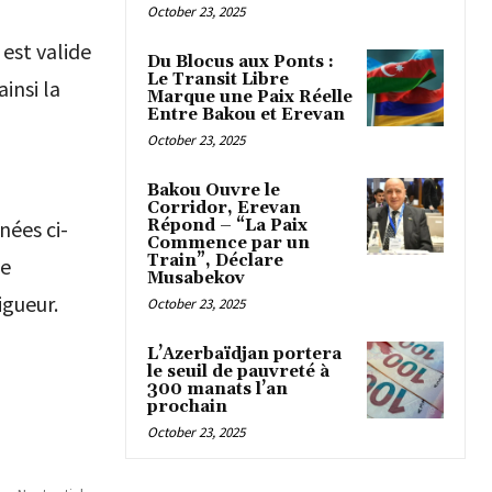
October 23, 2025
 est valide
Du Blocus aux Ponts :
Le Transit Libre
insi la
Marque une Paix Réelle
Entre Bakou et Erevan
October 23, 2025
Bakou Ouvre le
Corridor, Erevan
Répond – “La Paix
ées ci-
Commence par un
Train”, Déclare
te
Musabekov
igueur.
October 23, 2025
L’Azerbaïdjan portera
le seuil de pauvreté à
300 manats l’an
prochain
October 23, 2025