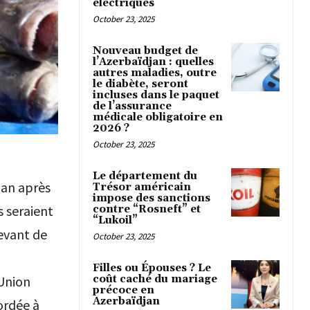
électriques
October 23, 2025
Nouveau budget de
l’Azerbaïdjan : quelles
autres maladies, outre
le diabète, seront
incluses dans le paquet
de l’assurance
médicale obligatoire en
2026 ?
October 23, 2025
Le département du
jan après
Trésor américain
impose des sanctions
s seraient
contre “Rosneft” et
“Lukoil”
evant de
October 23, 2025
Filles ou Épouses ? Le
coût caché du mariage
’Union
précoce en
Azerbaïdjan
ordée à