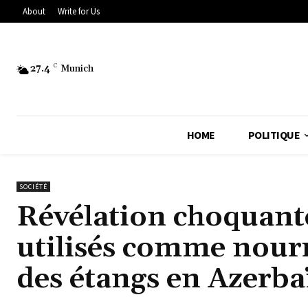
About
Write for Us
27.4
C
Munich
HOME
POLITIQUE
SOCIÉTÉ
Révélation choquante 
utilisés comme nour
des étangs en Azerba