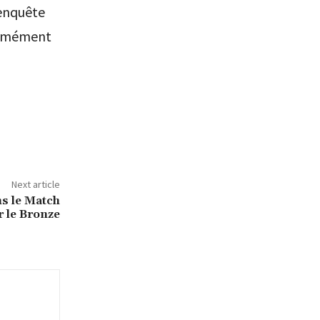
 enquête
ormément
Next article
ns le Match
 le Bronze