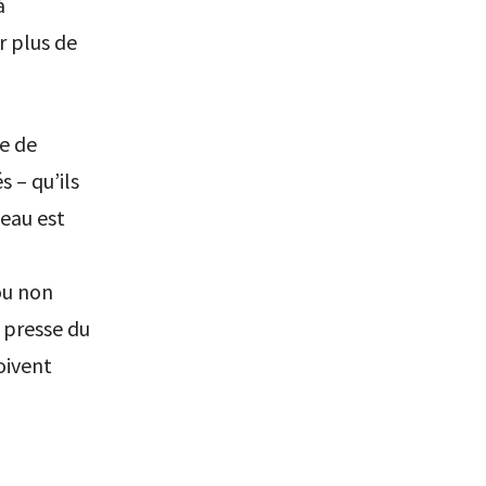
à
r plus de
re de
 – qu’ils
’eau est
 ou non
e presse du
oivent