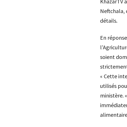
KhazarTV a
Neftchala, 
détails.
En réponse,
l’Agricultu
soient dome
strictement
« Cette inte
utilisés po
ministère. 
immédiatem
alimentaire