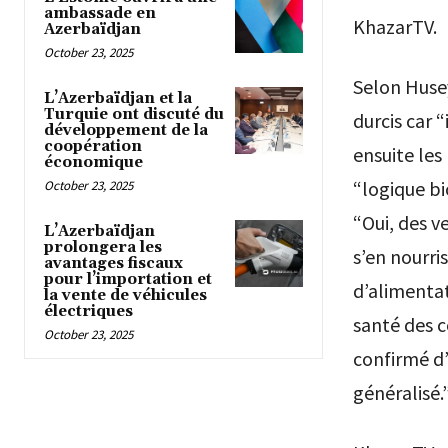
ambassade en
KhazarTV.
Azerbaïdjan
October 23, 2025
Selon Husey
L’Azerbaïdjan et la
Turquie ont discuté du
durcis car 
développement de la
coopération
ensuite les
économique
“logique bi
October 23, 2025
“Oui, des v
L’Azerbaïdjan
prolongera les
s’en nourr
avantages fiscaux
pour l’importation et
d’alimentat
la vente de véhicules
électriques
santé des 
October 23, 2025
confirmé d’
généralisé.