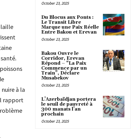
October 23, 2025
Du Blocus aux Ponts :
Le Transit Libre
laille
Marque une Paix Réelle
Entre Bakou et Erevan
rissent
October 23, 2025
taine
Bakou Ouvre le
 santé.
Corridor, Erevan
Répond – “La Paix
 poissons
Commence par un
Train”, Déclare
Musabekov
de
October 23, 2025
nuire à la
l rapport
L’Azerbaïdjan portera
le seuil de pauvreté à
300 manats l’an
 problème
prochain
October 23, 2025