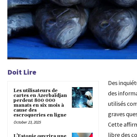
Doit Lire
Des inquié
Les utilisateurs de
des informa
cartes en Azerbaïdjan
perdent 800 000
utilisés co
manats en six mois à
cause des
graves ques
escroqueries en ligne
October 23, 2025
Cette affir
libre des c
L’Estonie ouvrira une