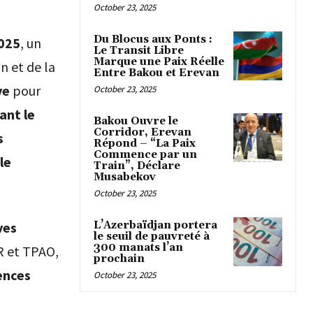
October 23, 2025
Du Blocus aux Ponts :
025
, un
Le Transit Libre
Marque une Paix Réelle
n et de la
Entre Bakou et Erevan
ve
pour
October 23, 2025
ant le
Bakou Ouvre le
Corridor, Erevan
s
Répond – “La Paix
Commence par un
le
Train”, Déclare
Musabekov
October 23, 2025
L’Azerbaïdjan portera
ves
le seuil de pauvreté à
300 manats l’an
 et TPAO,
prochain
ences
October 23, 2025