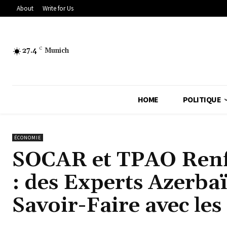
About
Write for Us
27.4
C
Munich
HOME
POLITIQUE
ÉCONOMIE
SOCAR et TPAO Renf
: des Experts Azerba
Savoir-Faire avec les