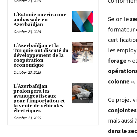
conformém
October 23, 2025
L’Estonie ouvrira une
Selon le
se
ambassade en
Azerbaïdjan
formateur e
October 23, 2025
certificat
L’Azerbaïdjan et la
les employ
Turquie ont discuté du
développement de la
forage »
e
coopération
économique
opérations
October 23, 2025
colonne »
.
L’Azerbaïdjan
prolongera les
avantages fiscaux
Ce projet v
pour l’importation et
la vente de véhicules
conjointes
électriques
October 23, 2025
mais aussi 
dans le se