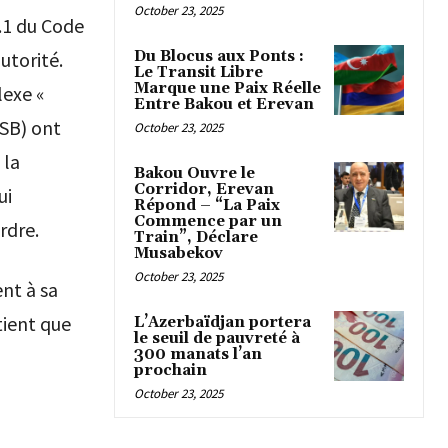
October 23, 2025
18.1 du Code
Du Blocus aux Ponts :
utorité.
Le Transit Libre
Marque une Paix Réelle
lexe «
Entre Bakou et Erevan
FSB) ont
October 23, 2025
 la
Bakou Ouvre le
Corridor, Erevan
ui
Répond – “La Paix
Commence par un
rdre.
Train”, Déclare
Musabekov
October 23, 2025
ent à sa
tient que
L’Azerbaïdjan portera
le seuil de pauvreté à
300 manats l’an
prochain
October 23, 2025