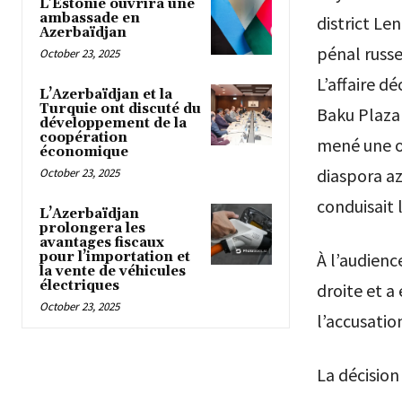
L’Estonie ouvrira une
ambassade en
district Len
Azerbaïdjan
pénal russe
October 23, 2025
L’affaire d
L’Azerbaïdjan et la
Turquie ont discuté du
Baku Plaza 
développement de la
coopération
mené une op
économique
diaspora az
October 23, 2025
conduisait l
L’Azerbaïdjan
prolongera les
avantages fiscaux
pour l’importation et
À l’audienc
la vente de véhicules
électriques
droite et a
October 23, 2025
l’accusatio
La décision