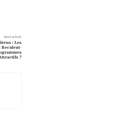
Next article
teux : Les
 Reculent-
Programmes
Attractifs ?