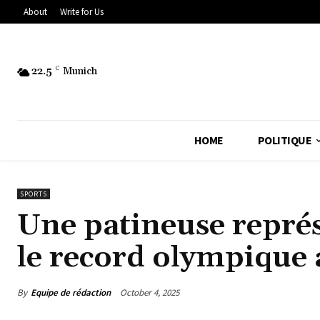
About
Write for Us
22.5
C
Munich
HOME
POLITIQUE
SPORTS
Une patineuse représ
le record olympique
By
Equipe de rédaction
October 4, 2025