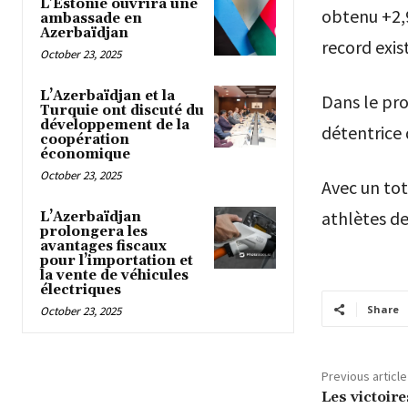
L’Estonie ouvrira une
obtenu +2,9
ambassade en
Azerbaïdjan
record exis
October 23, 2025
L’Azerbaïdjan et la
Dans le pr
Turquie ont discuté du
développement de la
détentrice 
coopération
économique
October 23, 2025
Avec un tot
athlètes de
L’Azerbaïdjan
prolongera les
avantages fiscaux
pour l’importation et
la vente de véhicules
électriques
Share
October 23, 2025
Previous article
Les victoir