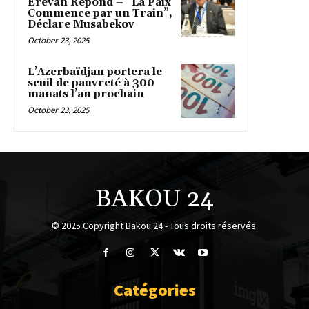
Erevan Répond – “La Paix
Commence par un Train”,
Déclare Musabekov
October 23, 2025
L’Azerbaïdjan portera le
seuil de pauvreté à 300
manats l’an prochain
October 23, 2025
BAKOU 24
© 2025 Copyright Bakou 24 - Tous droits réservés.
Catégories