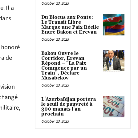
October 23, 2025
. Il a
 dans
Du Blocus aux Ponts :
Le Transit Libre
Marque une Paix Réelle
Entre Bakou et Erevan
October 23, 2025
t honoré
Bakou Ouvre le
ra de
Corridor, Erevan
Répond – “La Paix
.
Commence par un
Train”, Déclare
Musabekov
October 23, 2025
vision
échangé
L’Azerbaïdjan portera
le seuil de pauvreté à
ilitaire,
300 manats l’an
prochain
October 23, 2025