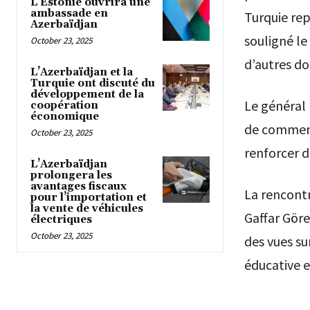
L’Estonie ouvrira une
ambassade en
Turquie repo
Azerbaïdjan
souligné le
October 23, 2025
d’autres d
L’Azerbaïdjan et la
Turquie ont discuté du
développement de la
Le général 
coopération
économique
de commence
October 23, 2025
renforcer d
L’Azerbaïdjan
prolongera les
avantages fiscaux
La rencontr
pour l’importation et
la vente de véhicules
Gaffar Göre
électriques
October 23, 2025
des vues su
éducative 