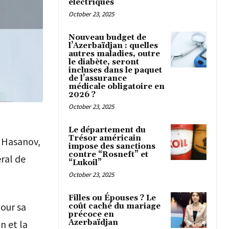
électriques
October 23, 2025
Nouveau budget de
l’Azerbaïdjan : quelles
autres maladies, outre
le diabète, seront
incluses dans le paquet
de l’assurance
médicale obligatoire en
2026 ?
October 23, 2025
Le département du
Trésor américain
r Hasanov,
impose des sanctions
contre “Rosneft” et
éral de
“Lukoil”
October 23, 2025
Filles ou Épouses ? Le
pour sa
coût caché du mariage
précoce en
Azerbaïdjan
n et la