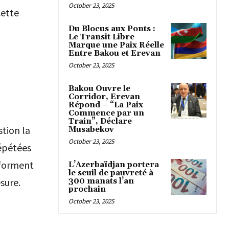
October 23, 2025
cette
Du Blocus aux Ponts :
Le Transit Libre
Marque une Paix Réelle
Entre Bakou et Erevan
October 23, 2025
Bakou Ouvre le
Corridor, Erevan
Répond – “La Paix
Commence par un
Train”, Déclare
tion la
Musabekov
October 23, 2025
répétées
éforment
L’Azerbaïdjan portera
le seuil de pauvreté à
sure.
300 manats l’an
prochain
October 23, 2025