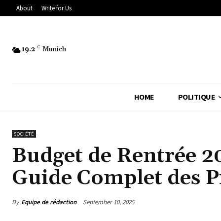
About
Write for Us
19.2
C
Munich
HOME
POLITIQUE
SOCIÉTÉ
Budget de Rentrée 20
Guide Complet des P
By
Equipe de rédaction
September 10, 2025