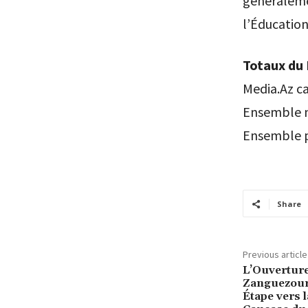
généraleme
l’Éducation
Totaux du 
Media.Az ca
Ensemble m
Ensemble p
Share
Previous article
L’Ouverture
Zanguezour
Étape vers l