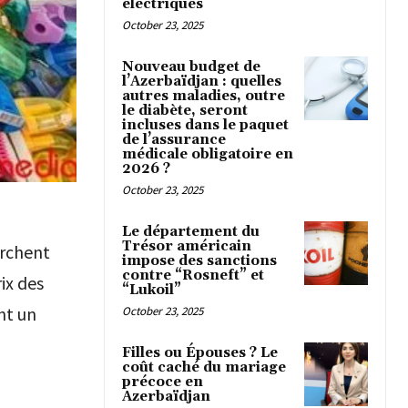
électriques
October 23, 2025
Nouveau budget de
l’Azerbaïdjan : quelles
autres maladies, outre
le diabète, seront
incluses dans le paquet
de l’assurance
médicale obligatoire en
2026 ?
October 23, 2025
Le département du
Trésor américain
erchent
impose des sanctions
contre “Rosneft” et
ix des
“Lukoil”
nt un
October 23, 2025
Filles ou Épouses ? Le
coût caché du mariage
précoce en
Azerbaïdjan