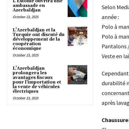
L’Estonie ouvrira une
ambassade en
Selon Media
Azerbaïdjan
année :
October 23, 2025
Polo à man
L’Azerbaïdjan et la
Turquie ont discuté du
Polo à man
développement de la
coopération
Pantalons /
économique
Veste en la
October 23, 2025
L’Azerbaïdjan
Cependant, 
prolongera les
avantages fiscaux
pour l’importation et
durabilité 
la vente de véhicules
électriques
concernant 
October 23, 2025
après lavag
Chaussures