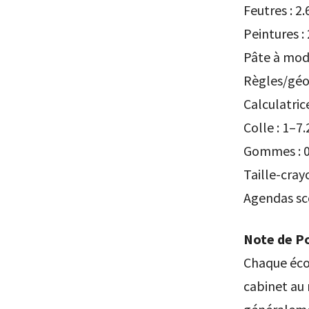
Feutres : 2
Peintures :
Pâte à mode
Règles/géom
Calculatric
Colle : 1–7.
Gommes : 0
Taille-cray
Agendas sco
Note de Po
Chaque écol
cabinet au m