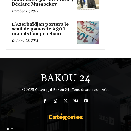
Déclare Musabekov
October 23, 2025
L’Azerbaïdjan portera le
seuil de pauvreté à 300
manats l’an prochain
October 23, 2025
BAKOU 24
© 2025 Copyright Bakou 24 - Tous droits réservés.
Catégories
HOME