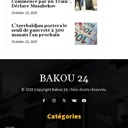
Commence par un Train”,
Déclare Musabekov
October 23, 2025
L’Azerbaïdjan portera le
seuil de pauvreté à 300
manats l’an prochain
October 23, 2025
BAKOU 24
© 2025 Copyright Bakou 24 - Tous droits réservés.
Catégories
HOME